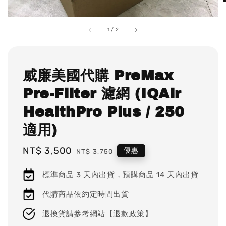
1
/
2
威廉美國代購 PreMax
Pre-Filter 濾網 (IQAir
HealthPro Plus / 250
適用)
Sale
NT$ 3,500
Regular
優惠
NT$ 3,750
price
price
標準商品 3 天內出貨，預購商品 14 天內出貨
代購商品依約定時間出貨
退換貨請參考網站【退款政策】