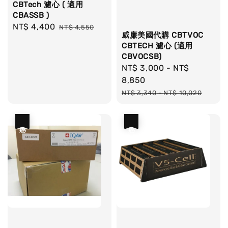
CBTech 濾心 ( 適用
CBASSB )
Sale
NT$ 4,400
Regular
NT$ 4,550
威廉美國代購 CBTVOC
price
price
CBTECH 濾心 (適用
CBVOCSB)
Sale
NT$ 3,000
-
NT$
price
8,850
Regular
NT$ 3,340
-
NT$ 10,020
price
優惠
優惠