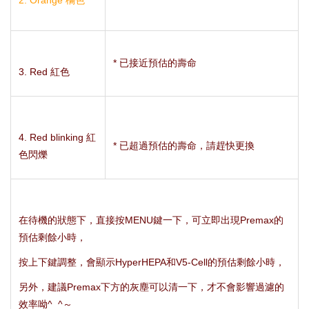
* 已接近預估的壽命
3. Red 紅色
4. Red blinking 紅
* 已超過預估的壽命，請趕快更換
色閃爍
在待機的狀態下，直接按MENU鍵一下，可立即出現Premax的
預估剩餘小時，
按上下鍵調整，會顯示HyperHEPA和V5-Cell的預估剩餘小時，
另外，建議Premax下方的灰塵可以清一下，才不會影響過濾的
效率呦^_^～