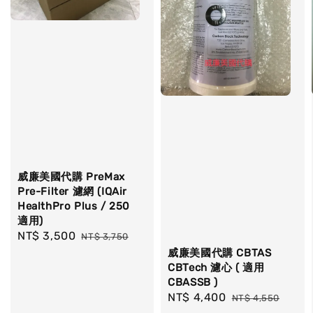
威廉美國代購 PreMax
Pre-Filter 濾網 (IQAir
HealthPro Plus / 250
適用)
Sale
NT$ 3,500
Regular
NT$ 3,750
price
price
威廉美國代購 CBTAS
CBTech 濾心 ( 適用
CBASSB )
Sale
NT$ 4,400
Regular
NT$ 4,550
price
price