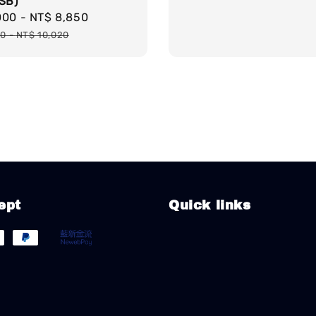
SB)
000
-
NT$ 8,850
Regular
price
40
-
NT$ 10,020
ept
Quick links