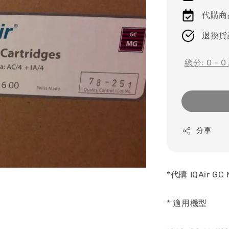
代購商
退換貨
總分:
0
-
0
分享
*代購 IQAir GC M
* 適用機型