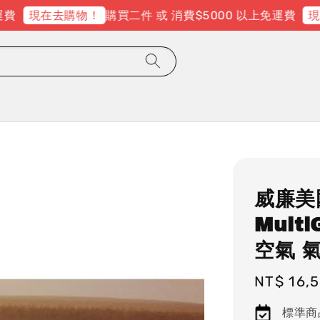
購買二件 或 消費$5000 以上免運費
現在去購物！
現在
威廉美國
Multi
空氣 
Regular
NT$ 16,
price
標準商