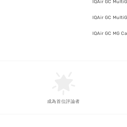
IQAir GC Multi
IQAir GC M
IQAir GC MG 
成為首位評論者