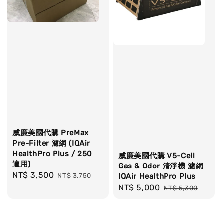
威廉美國代購 PreMax
Pre-Filter 濾網 (IQAir
HealthPro Plus / 250
威廉美國代購 V5-Cell
適用)
Gas & Odor 清淨機 濾網
Sale
NT$ 3,500
Regular
NT$ 3,750
IQAir HealthPro Plus
price
price
Sale
NT$ 5,000
Regular
NT$ 5,300
price
price