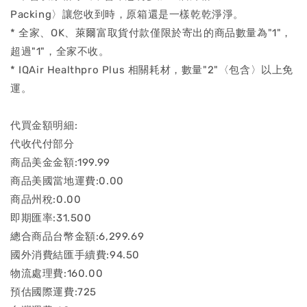
Packing〉讓您收到時，原箱還是一樣乾乾淨淨。
* 全家、OK、萊爾富取貨付款僅限於寄出的商品數量為"1"，
超過"1"，全家不收。
* IQAir Healthpro Plus 相關耗材，數量"2"〈包含〉以上免
運。
代買金額明細:
代收代付部分
商品美金金額:199.99
商品美國當地運費:0.00
商品州稅:0.00
即期匯率:31.500
總合商品台幣金額:6,299.69
國外消費結匯手續費:94.50
物流處理費:160.00
預估國際運費:725