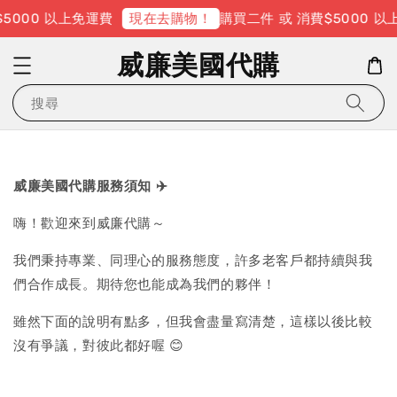
5000 以上免運費
購買二件 或 消費$5000 以
現在去購物！
威廉美國代購
搜尋
威廉美國代購服務須知
✈️
嗨！歡迎來到威廉代購～
我們秉持專業、同理心的服務態度，許多老客戶都持續與我
們合作成長。期待您也能成為我們的夥伴！
雖然下面的說明有點多，但我會盡量寫清楚，這樣以後比較
沒有爭議，對彼此都好喔 😊