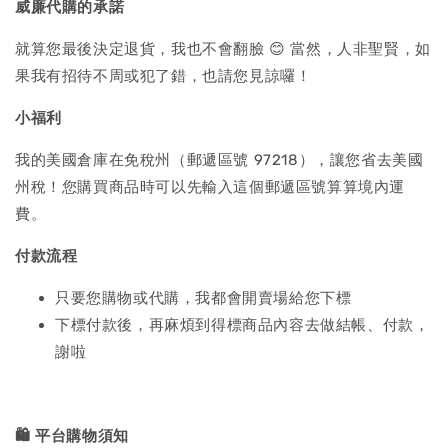
威廉代購的承諾
就算您最後決定退貨，我也不會翻臉 😊 當然，人非聖賢，如
果我有招待不周或犯了錯，也請您見諒囉！
小福利
我的美國倉庫在免稅州（郵遞區號 97218），讓您省去美國
州稅！您購買商品時可以先輸入這個郵遞區號算算境內運
費。
付款流程
只要您購物或代購，我都會開賣場給您下標
下標付款後，再麻煩到得標商品內容去做結帳、付款，
謝啦
🛍️
平台購物須知