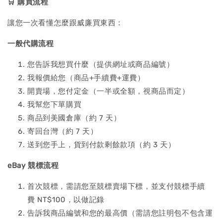
🛒
購買流程
讓您一次看懂怎麼跟威廉買東西：
一般代購流程
您告訴我想買什麼（提供網址或商品編號）
我報價給您（商品+手續費+運費）
開賣場，您付定金（一半或全額，視商品而定）
我幫您下單購買
商品到美國倉庫（約 7 天）
寄回台灣（約 7 天）
送到您手上，貨到付款剩餘款項（約 3 天）
eBay
競標流程
首次競標，需請您至競標賣場下標，並支付競標手續
費 NT$100，以做記錄
告訴我商品編號和您的最高價（需請您註明包不包含運