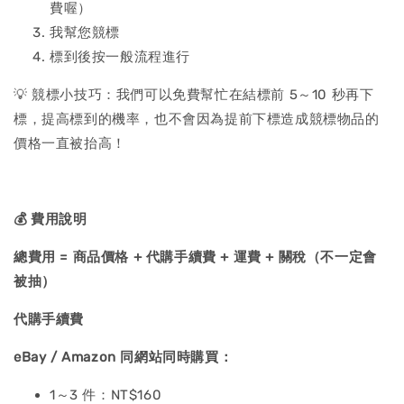
費喔）
我幫您競標
標到後按一般流程進行
💡 競標小技巧：我們可以免費幫忙在結標前 5～10 秒再下
標，提高標到的機率，也不會因為提前下標造成競標物品的
價格一直被抬高！
💰
費用說明
總費用 = 商品價格 + 代購手續費 + 運費 + 關稅（不一定會
被抽）
代購手續費
eBay / Amazon
同網站同時購買：
1～3 件：NT$160