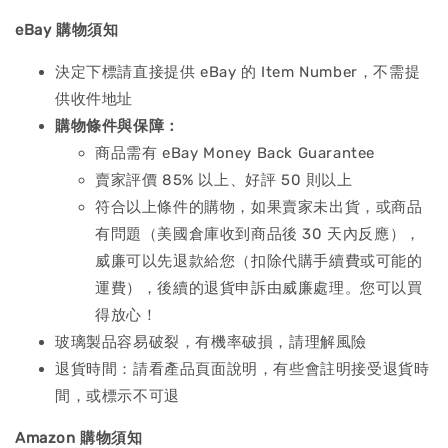
eBay
購物須知
決定下標請直接提供 eBay 的 Item Number，不需提
供收件地址
購物條件與保障：
商品需有 eBay Money Back Guarantee
賣家評價 85% 以上、好評 50 則以上
符合以上條件的購物，如果賣家未出貨，或商品
有問題（美國倉庫收到商品後 30 天內反應），
威廉可以先退款給您（扣除代購手續費或可能的
運費），後續的退貨申訴由威廉處理。您可以買
得放心！
玻璃製品容易破裂，有機率破損，請理解風險
退貨時間：請看產品頁面說明，有些會註明接受退貨時
間，或標示不可退
Amazon
購物須知